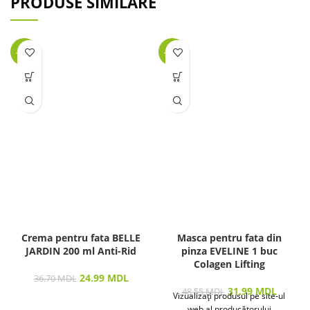
PRODUSE SIMILARE
-32%
-34%
Crema pentru fata BELLE
Masca pentru fata din
JARDIN 200 ml Anti-Rid
pinza EVELINE 1 buc
Colagen Lifting
24.99
MDL
36.70
MDL
31.99
MDL
48.55
MDL
Vizualizați produsul pe site-ul
web al producătorului