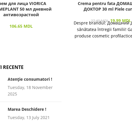
рем для лица VIORICA
Crema pentru fata ДОМ
MEPLANT 50 мл дневной
ДОКТОР 30 ml Piele cur
антивозрастной
19.99
MDL
27.40
MDL
Despre brandul: Домашний 
106.65
MDL
sănătatea întregii familii! 
produse cosmetic profilactic
îngrijirea pielii și a părului 
I RECENTE
Atenție consumatori !
Tuesday, 18 November
2025
Marea Deschidere !
Tuesday, 13 July 2021