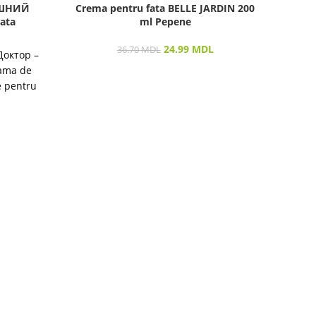
АШНИЙ
Crema pentru fata BELLE JARDIN 200
Masc
ata
ml Pepene
24.99
MDL
36.70
MDL
Доктор –
Gama de
e pentru
destinată