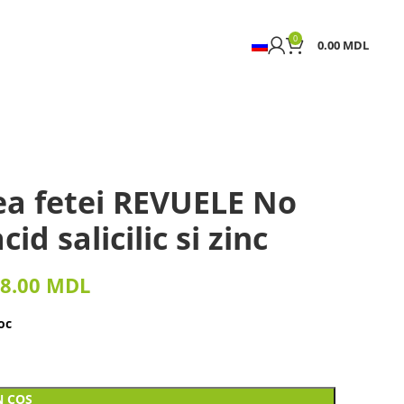
0
0.00
MDL
a fetei REVUELE No
d salicilic si zinc
8.00
MDL
oc
N COȘ