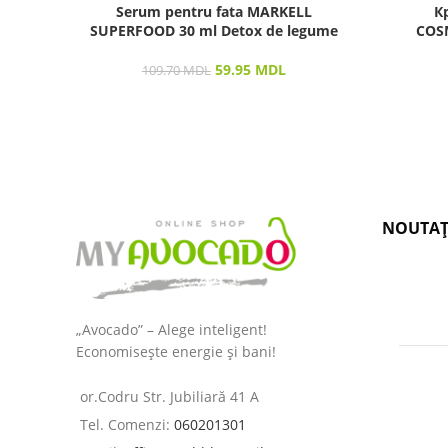
Serum pentru fata MARKELL
К
SUPERFOOD 30 ml Detox de legume
COS
59.95
MDL
109.70
MDL
NOUTAȚ
„Avocado” – Alege inteligent!
Economisește energie și bani!
or.Codru Str. Jubiliară 41 A
Tel. Comenzi:
060201301