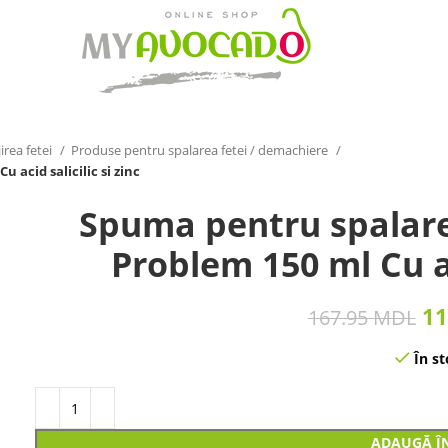
irea fetei
Produse pentru spalarea fetei / demachiere
acid salicilic si zinc
Spuma pentru spalare
Problem 150 ml Cu aci
11
167.95
MDL
În st
ADAUGĂ Î