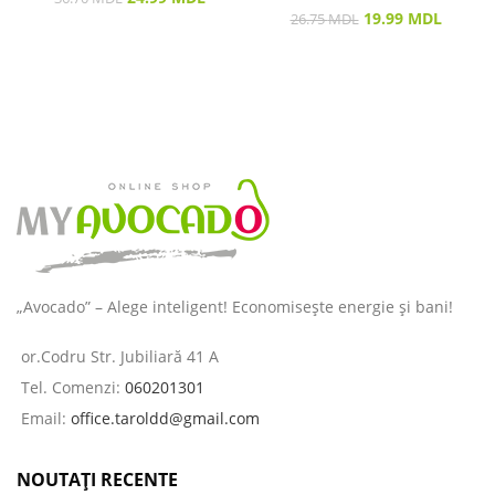
19.99
MDL
26.75
MDL
„Avocado” – Alege inteligent! Economisește energie și bani!
or.Codru Str. Jubiliară 41 A
Tel. Comenzi:
060201301
Email:
office.taroldd@gmail.com
NOUTAȚI RECENTE