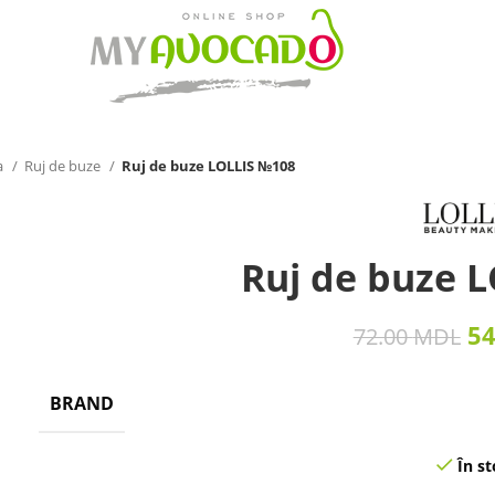
a
Ruj de buze
Ruj de buze LOLLIS №108
Ruj de buze 
5
72.00
MDL
BRAND
În st