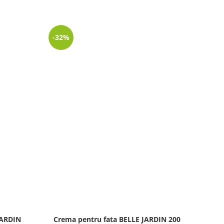
-32%
-27%
JARDIN
Crema pentru fata BELLE JARDIN 200
Cr