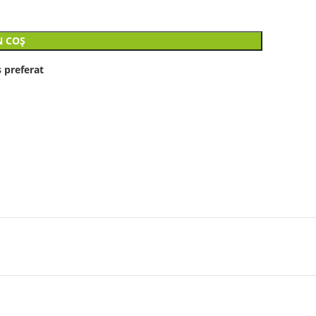
N COȘ
 preferat