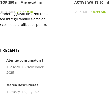
ТОР 250 ml Miere/catina
ACTIVE WHITE 60 ml
29.99
MDL
14.99
MDL
49.80
MDL
20.20
MDL
brandul: Домашний Доктор –
tea întregii familii! Gama de
 cosmetic profilactice pentru
ea pielii și a părului destinată
I RECENTE
Atenție consumatori !
Tuesday, 18 November
2025
Marea Deschidere !
Tuesday, 13 July 2021