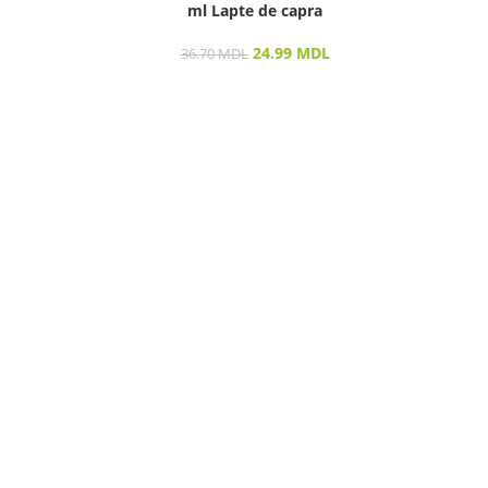
ml Lapte de capra
ДО
24.99
MDL
36.70
MDL
Desp
săn
prod
îngri