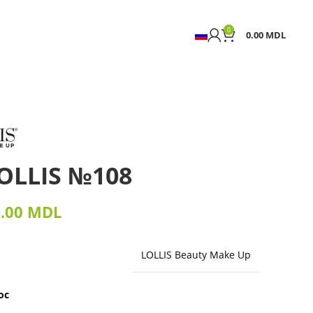
0
0.00
MDL
LOLLIS №108
4.00
MDL
LOLLIS Beauty Make Up
oc