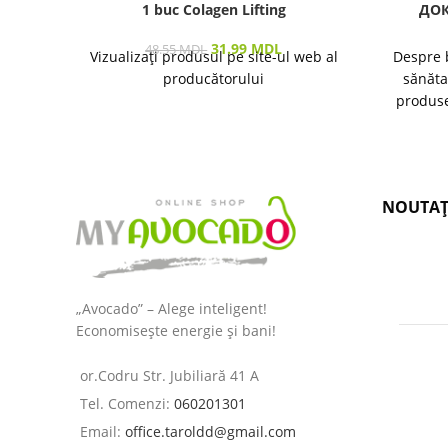
1 buc Colagen Lifting
ДОК
31.99
MDL
48.55
MDL
Vizualizați produsul pe site-ul web al
Despre 
producătorului
sănăta
produse
îngrijir
NOUTAȚ
„Avocado” – Alege inteligent!
Economisește energie și bani!
or.Codru Str. Jubiliară 41 A
Tel. Comenzi:
060201301
Email:
office.taroldd@gmail.com