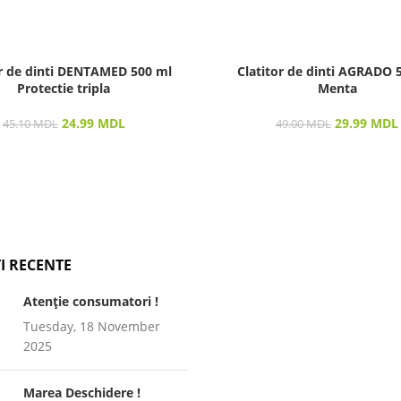
or de dinti DENTAMED 500 ml
Clatitor de dinti AGRADO 
Protectie tripla
Menta
24.99
MDL
29.99
MDL
45.10
MDL
49.00
MDL
I RECENTE
Atenție consumatori !
Tuesday, 18 November
2025
Marea Deschidere !