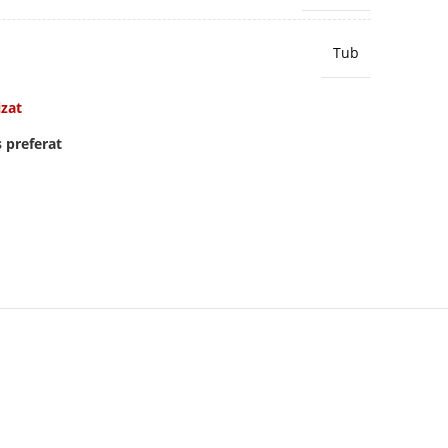
Tub
izat
 preferat