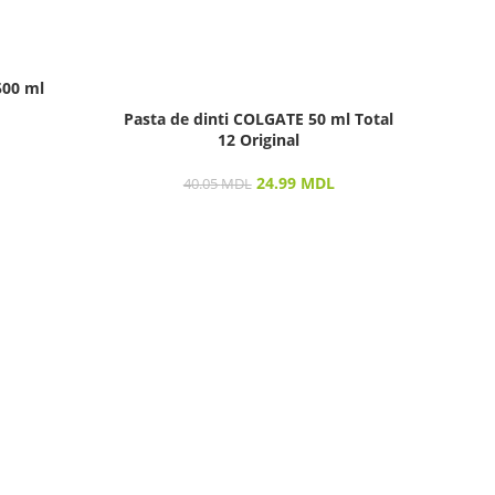
500 ml
Past
Pasta de dinti COLGATE 50 ml Total
12 Original
Vizu
24.99
MDL
40.05
MDL