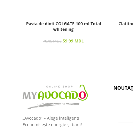
Pasta de dinti COLGATE 100 ml Total
Clatit
whitening
59.99
MDL
78.15
MDL
NOUTAȚ
„Avocado” – Alege inteligent!
Economisește energie și bani!