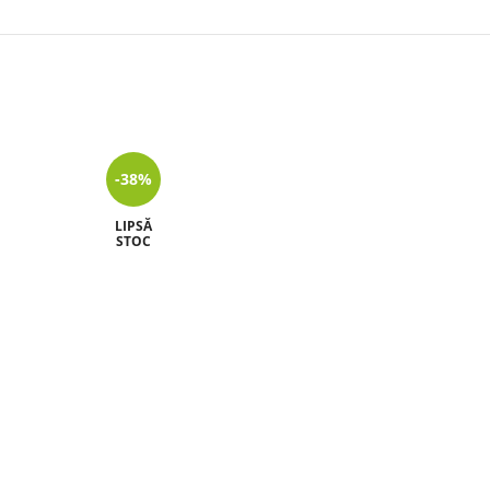
-38%
-46%
LIPSĂ
LIPSĂ
STOC
STOC