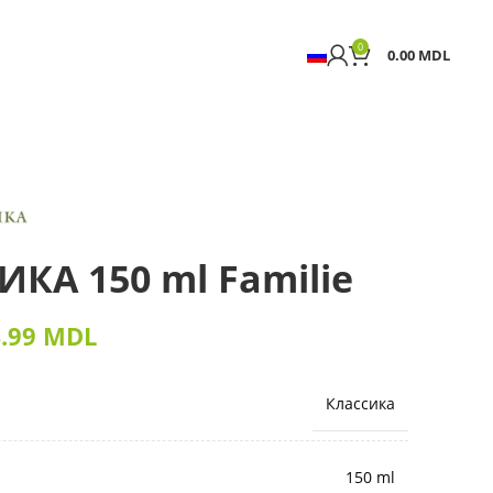
0
0.00
MDL
ИКА 150 ml Familie
4.99
MDL
Классика
150 ml