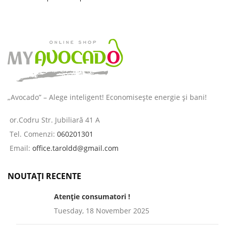
îngrijirea pielii și a părului
destinată
„Avocado” – Alege inteligent! Economisește energie și bani!
or.Codru Str. Jubiliară 41 A
Tel. Comenzi:
060201301
Email:
office.taroldd@gmail.com
NOUTAȚI RECENTE
Atenție consumatori !
Tuesday, 18 November 2025