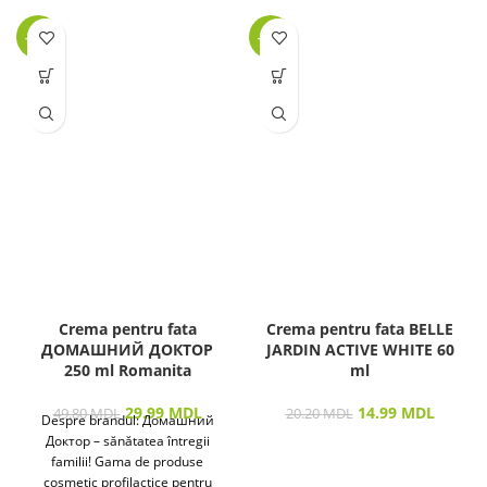
-40%
-26%
Crema pentru fata
Crema pentru fata BELLE
ДОМАШНИЙ ДОКТОР
JARDIN ACTIVE WHITE 60
250 ml Romanita
ml
29.99
MDL
14.99
MDL
49.80
MDL
20.20
MDL
Despre brandul: Домашний
Доктор – sănătatea întregii
familii! Gama de produse
cosmetic profilactice pentru