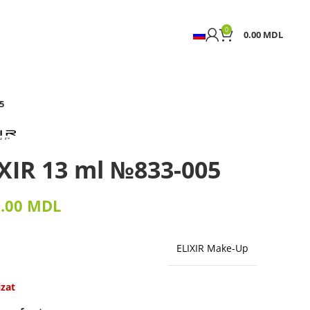
0
0.00
MDL
5
IXIR 13 ml №833-005
9.00
MDL
ELIXIR Make-Up
izat