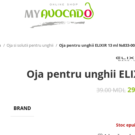
a
Oja si solutii pentru unghii
Oja pentru unghii ELIXIR 13 ml №833-00
Oja pentru unghii EL
2
39.00
MDL
BRAND
Stoc epu