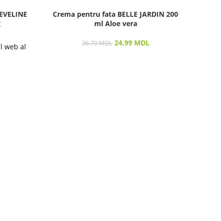
 EVELINE
Crema pentru fata BELLE JARDIN 200
Crem
g
ml Aloe vera
24.99
MDL
36.70
MDL
ul web al