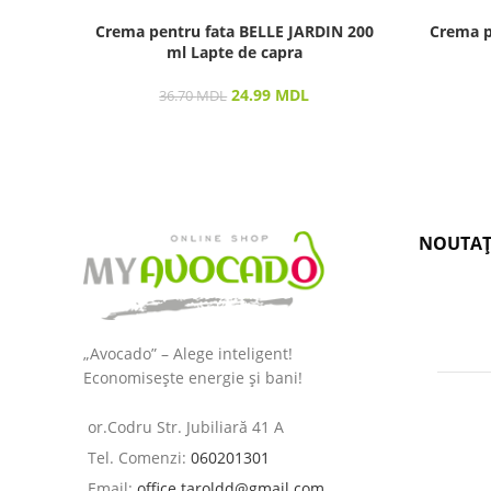
Crema pentru fata BELLE JARDIN 200
Crema p
ml Lapte de capra
24.99
MDL
36.70
MDL
NOUTAȚ
„Avocado” – Alege inteligent!
Economisește energie și bani!
or.Codru Str. Jubiliară 41 A
Tel. Comenzi:
060201301
Email:
office.taroldd@gmail.com