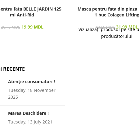
entru fata BELLE JARDIN 125
Masca pentru fata din pinza
ml Anti-Rid
1 buc Colagen Liftin
19.99
MDL
31.99
MDL
26.75
MDL
48.55
MDL
Vizualizați produsul pe site-
producătorului
I RECENTE
Atenție consumatori !
Tuesday, 18 November
2025
Marea Deschidere !
Tuesday, 13 July 2021