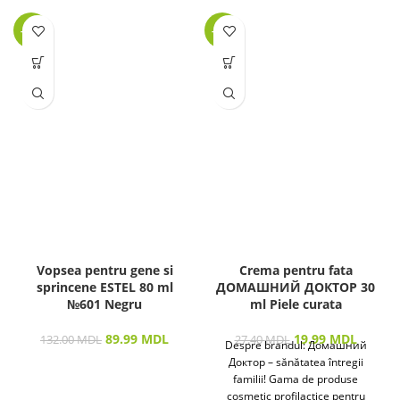
-32%
-27%
Vopsea pentru gene si
Crema pentru fata
sprincene ESTEL 80 ml
ДОМАШНИЙ ДОКТОР 30
№601 Negru
ml Piele curata
89.99
MDL
19.99
MDL
132.00
MDL
27.40
MDL
Despre brandul: Домашний
Доктор – sănătatea întregii
familii! Gama de produse
cosmetic profilactice pentru