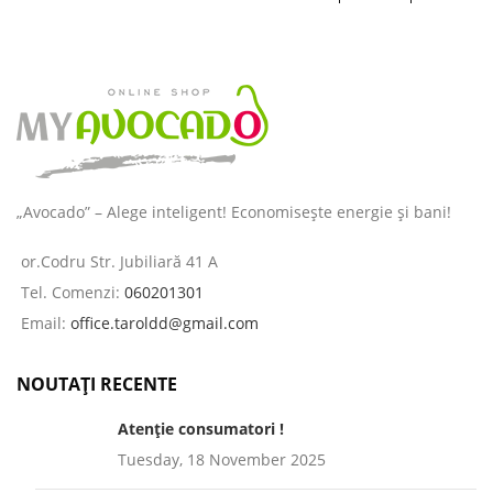
îngrijirea pielii și a părului
destinată
„Avocado” – Alege inteligent! Economisește energie și bani!
or.Codru Str. Jubiliară 41 A
Tel. Comenzi:
060201301
Email:
office.taroldd@gmail.com
NOUTAȚI RECENTE
Atenție consumatori !
Tuesday, 18 November 2025