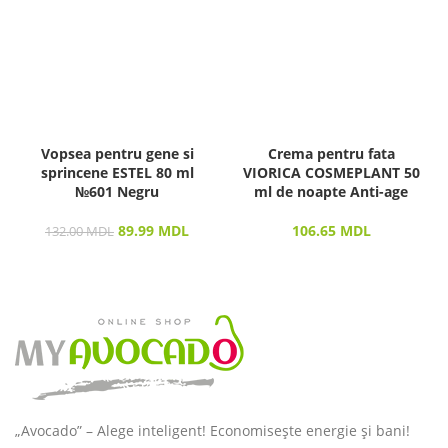
Vopsea pentru gene si
Crema pentru fata
sprincene ESTEL 80 ml
VIORICA COSMEPLANT 50
№601 Negru
ml de noapte Anti-age
89.99
MDL
106.65
MDL
132.00
MDL
„Avocado” – Alege inteligent! Economisește energie și bani!