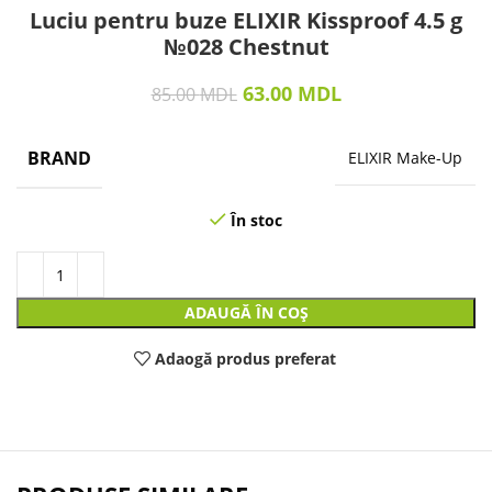
Luciu pentru buze ELIXIR Kissproof 4.5 g
№028 Chestnut
63.00
MDL
85.00
MDL
BRAND
ELIXIR Make-Up
În stoc
ADAUGĂ ÎN COȘ
Adaogă produs preferat