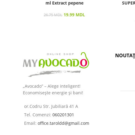
ml Extract pepene
SUPER
19.99
MDL
26.75
MDL
NOUTAȚ
„Avocado” – Alege inteligent!
Economisește energie și bani!
or.Codru Str. Jubiliară 41 A
Tel. Comenzi:
060201301
Email:
office.taroldd@gmail.com