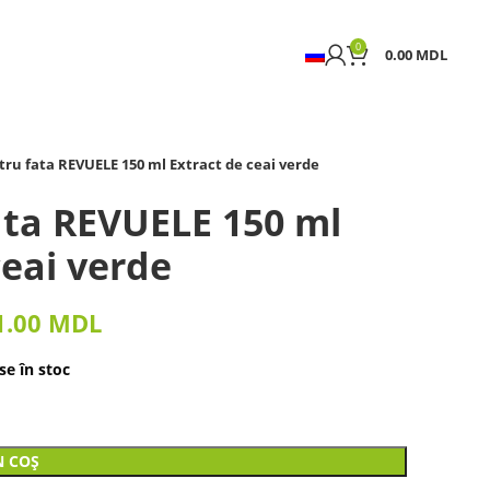
0
0.00
MDL
ntru fata REVUELE 150 ml Extract de ceai verde
fata REVUELE 150 ml
ceai verde
1.00
MDL
e în stoc
N COȘ