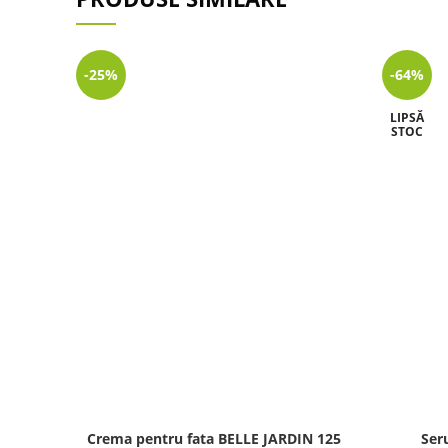
-25%
-64%
LIPSĂ
STOC
Crema pentru fata BELLE JARDIN 125
Ser