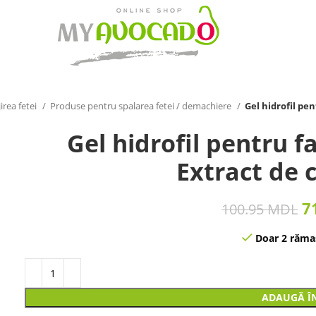
irea fetei
Produse pentru spalarea fetei / demachiere
Gel hidrofil pe
Gel hidrofil pentru 
Extract de 
7
100.95
MDL
Doar 2 rămas
ADAUGĂ Î