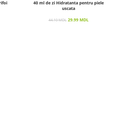
ifoi
40 ml de zi Hidratanta pentru piele
uscata
29.99
MDL
44.10
MDL