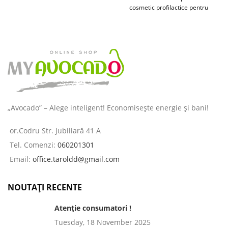
cosmetic profilactice pentru
îngrijirea pielii și a părului
destinată
„Avocado” – Alege inteligent! Economisește energie și bani!
or.Codru Str. Jubiliară 41 A
Tel. Comenzi:
060201301
Email:
office.taroldd@gmail.com
NOUTAȚI RECENTE
Atenție consumatori !
Tuesday, 18 November 2025