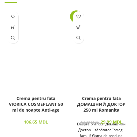
-40%
Crema pentru fata
Crema pentru fata
VIORICA COSMEPLANT 50
ДОМАШНИЙ ДОКТОР
ml de noapte Anti-age
250 ml Romanita
106.65
MDL
29.99
MDL
49.80
MDL
Despre brandul: Домашний
Доктор – sănătatea întregii
familii! Gama de produse