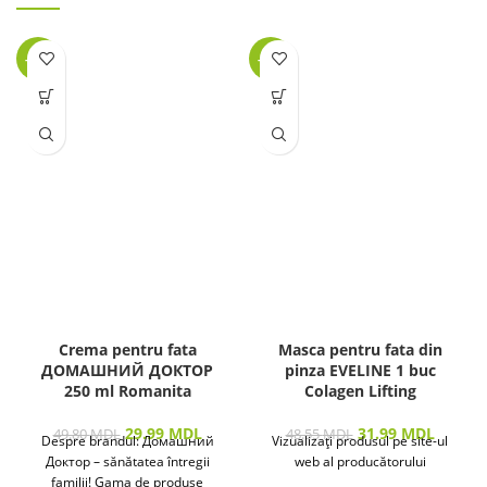
-40%
-34%
Crema pentru fata
Masca pentru fata din
ДОМАШНИЙ ДОКТОР
pinza EVELINE 1 buc
250 ml Romanita
Colagen Lifting
29.99
MDL
31.99
MDL
49.80
MDL
48.55
MDL
Despre brandul: Домашний
Vizualizați produsul pe site-ul
Доктор – sănătatea întregii
web al producătorului
familii! Gama de produse