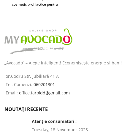
cosmetic profilactice pentru
îngrijirea pielii și a părului
destinată
„Avocado” – Alege inteligent! Economisește energie și bani!
or.Codru Str. Jubiliară 41 A
Tel. Comenzi:
060201301
Email:
office.taroldd@gmail.com
NOUTAȚI RECENTE
Atenție consumatori !
Tuesday, 18 November 2025