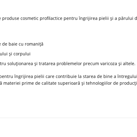
produse cosmetic profilactice pentru îngrijirea pielii și a părului de
re de baie cu romaniță
ului și corpului
ntru soluționarea și tratarea problemelor precum varicoza și altele.
ru îngrijirea pielii care contribuie la starea de bine a întregului
ă materiei prime de calitate superioară și tehnologiilor de producți