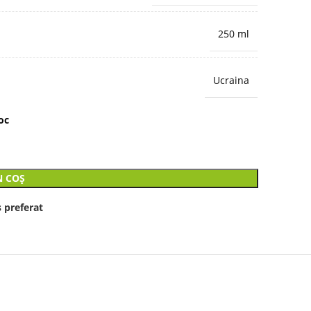
250 ml
Ucraina
oc
N COȘ
 preferat