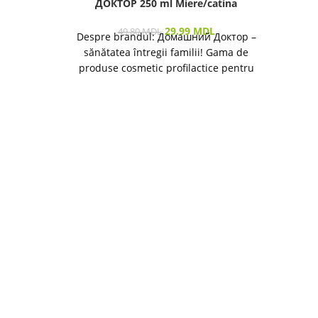
ДОКТОР 250 ml Miere/catina
29.99
MDL
49.80
MDL
Despre brandul: Домашний Доктор –
Desp
sănătatea întregii familii! Gama de
săn
produse cosmetic profilactice pentru
prod
îngrijirea pielii și a părului destinată
îngri