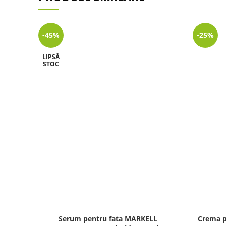
-45%
-25%
LIPSĂ
STOC
Serum pentru fata MARKELL
Crema p