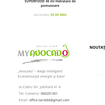
SUPERFOOD 30 ml Hidratare de
pomusoare
59.95
MDL
109.70
MDL
NOUTAȚ
„Avocado” – Alege inteligent!
Economisește energie și bani!
or.Codru Str. Jubiliară 41 A
Tel. Comenzi:
060201301
Email:
office.taroldd@gmail.com