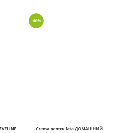
-40%
-27%
 EVELINE
Crema pentru fata ДОМАШНИЙ
Cr