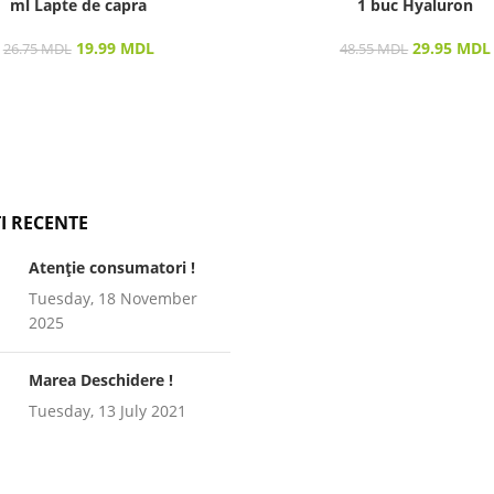
ml Lapte de capra
1 buc Hyaluron
19.99
MDL
29.95
MDL
26.75
MDL
48.55
MDL
I RECENTE
Atenție consumatori !
Tuesday, 18 November
2025
Marea Deschidere !
Tuesday, 13 July 2021