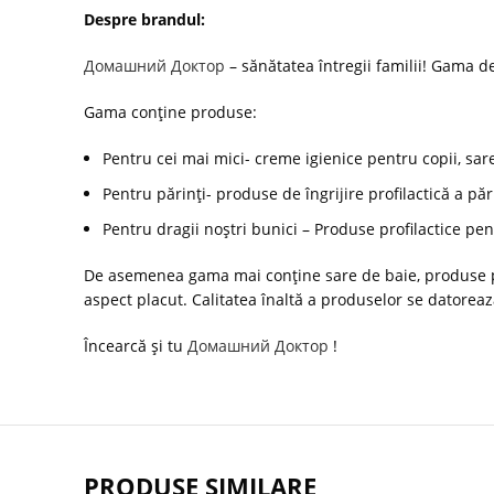
Despre brandul:
Домашний Доктор
– sănătatea întregii familii! Gama de 
Gama conține produse:
Pentru cei mai mici- creme igienice pentru copii, sa
Pentru părinți- produse de îngrijire profilactică a păr
Pentru dragii noștri bunici – Produse profilactice pe
De asemenea gama mai conține sare de baie, produse pent
aspect placut. Calitatea înaltă a produselor se datoreaz
Încearcă și tu
Домашний Доктор
!
PRODUSE SIMILARE