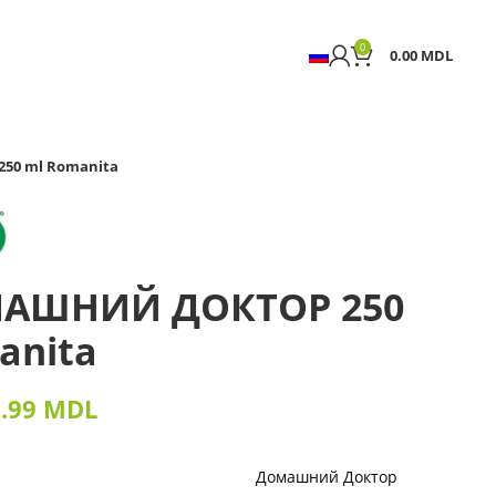
0
0.00
MDL
50 ml Romanita
ОМАШНИЙ ДОКТОР 250
anita
9.99
MDL
Домашний Доктор