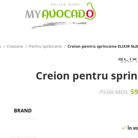
a
Creioane
Pentru sprăncene
Creion pentru sprincene ELIXIR №2
Creion pentru spri
5
79.00
MDL
BRAND
În st