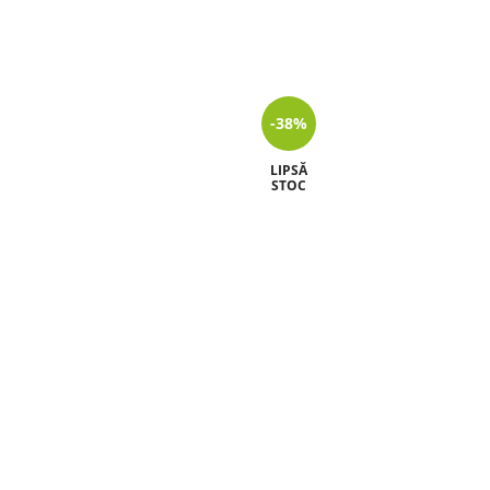
-38%
LIPSĂ
STOC