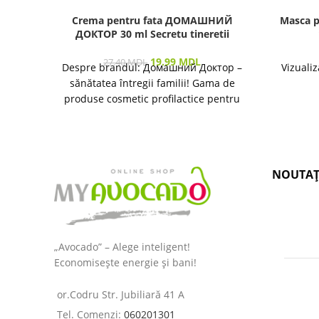
Crema pentru fata ДОМАШНИЙ
Masca p
ДОКТОР 30 ml Secretu tineretii
19.99
MDL
27.40
MDL
Despre brandul: Домашний Доктор –
Vizualiz
sănătatea întregii familii! Gama de
produse cosmetic profilactice pentru
îngrijirea pielii și a părului destinată
NOUTAȚ
„Avocado” – Alege inteligent!
Economisește energie și bani!
or.Codru Str. Jubiliară 41 A
Tel. Comenzi:
060201301