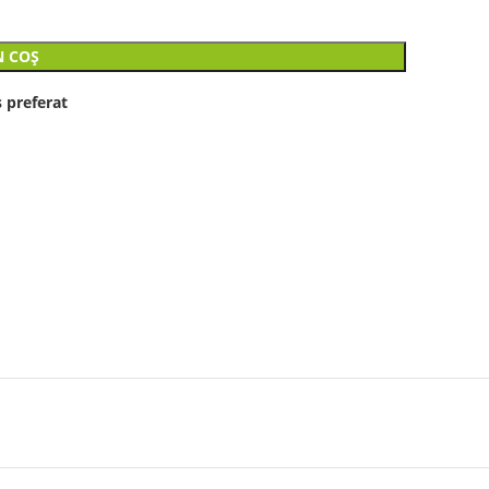
N COȘ
 preferat