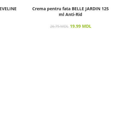
 EVELINE
Crema pentru fata BELLE JARDIN 125
Vo
ml Anti-Rid
19.99
MDL
26.75
MDL