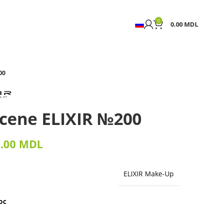
0
0.00
MDL
00
ncene ELIXIR №200
9.00
MDL
ELIXIR Make-Up
oc