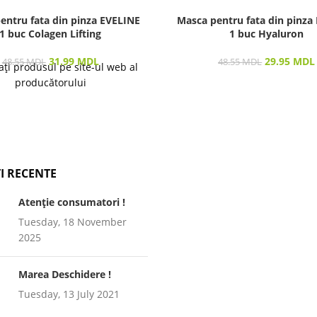
entru fata din pinza EVELINE
Masca pentru fata din pinza
1 buc Colagen Lifting
1 buc Hyaluron
31.99
MDL
29.95
MDL
48.55
MDL
48.55
MDL
ați produsul pe site-ul web al
producătorului
I RECENTE
Atenție consumatori !
Tuesday, 18 November
2025
Marea Deschidere !
Tuesday, 13 July 2021