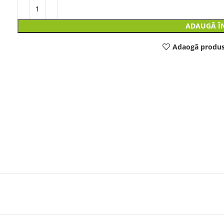
ADAUGĂ Î
Adaogă produs