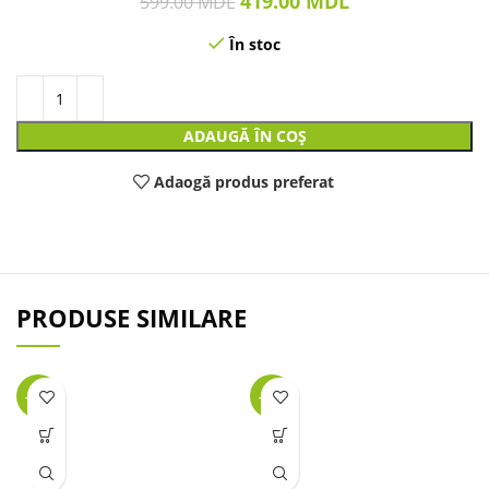
419.00
MDL
599.00
MDL
În stoc
ADAUGĂ ÎN COȘ
Adaogă produs preferat
PRODUSE SIMILARE
-32%
-32%