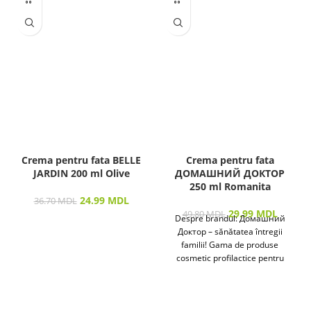
Crema pentru fata BELLE
Crema pentru fata
JARDIN 200 ml Olive
ДОМАШНИЙ ДОКТОР
250 ml Romanita
24.99
MDL
36.70
MDL
29.99
MDL
49.80
MDL
Despre brandul: Домашний
Доктор – sănătatea întregii
familii! Gama de produse
cosmetic profilactice pentru
îngrijirea pielii și a părului
destinată