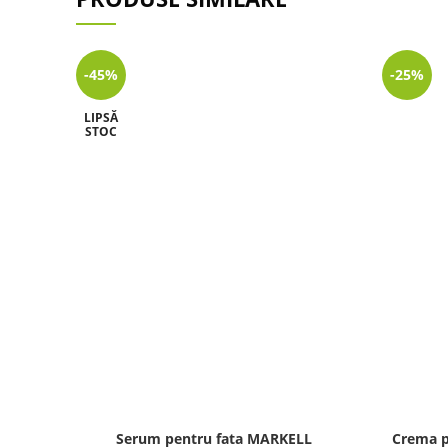
-45%
-25%
LIPSĂ
STOC
Serum pentru fata MARKELL
Crema p