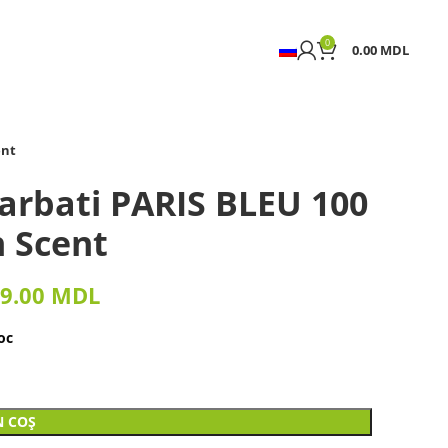
0
0.00
MDL
ent
arbati PARIS BLEU 100
 Scent
9.00
MDL
oc
N COȘ