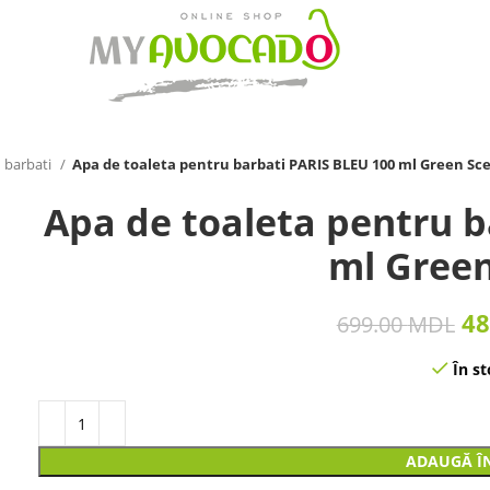
 barbati
Apa de toaleta pentru barbati PARIS BLEU 100 ml Green Sc
Apa de toaleta pentru b
ml Green
48
699.00
MDL
În st
ADAUGĂ Î