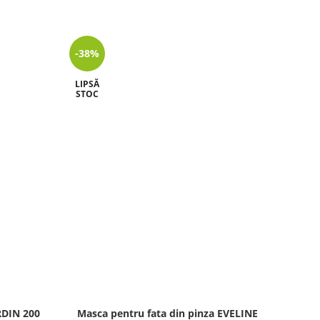
-38%
-45%
LIPSĂ
LIPSĂ
STOC
STOC
RDIN 200
Masca pentru fata din pinza EVELINE