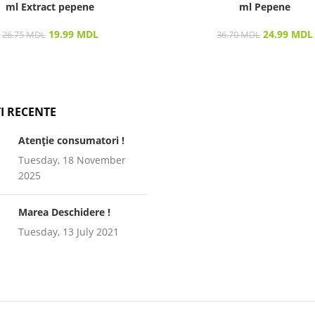
ml Extract pepene
ml Pepene
19.99
MDL
24.99
MDL
26.75
MDL
36.70
MDL
I RECENTE
Atenție consumatori !
Tuesday, 18 November
2025
Marea Deschidere !
Tuesday, 13 July 2021