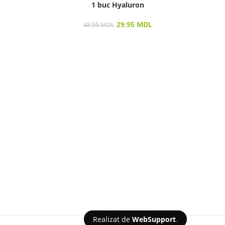
1 buc Hyaluron
SUPE
29.95
MDL
48.55
MDL
Realizat de
WebSupport
.