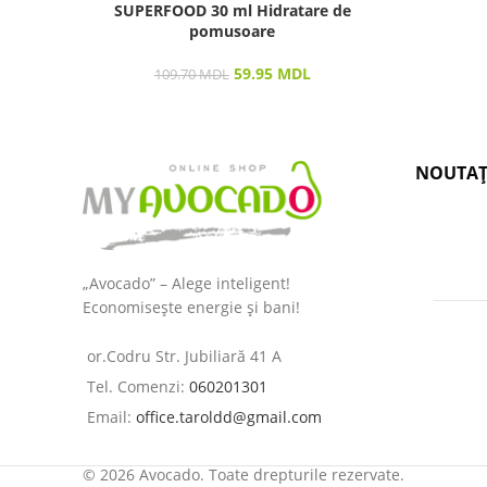
SUPERFOOD 30 ml Hidratare de
pomusoare
59.95
MDL
109.70
MDL
NOUTAȚ
„Avocado” – Alege inteligent!
Economisește energie și bani!
or.Codru Str. Jubiliară 41 A
Tel. Comenzi:
060201301
Email:
office.taroldd@gmail.com
© 2026 Avocado. Toate drepturile rezervate.