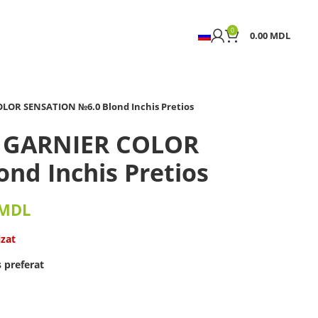
0
0.00
MDL
LOR SENSATION №6.0 Blond Inchis Pretios
r GARNIER COLOR
nd Inchis Pretios
MDL
izat
 preferat