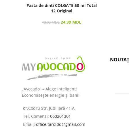
Pasta de dinti COLGATE 50 ml Total
12 Original
24.99
MDL
40.05
MDL
NOUTAȚ
„Avocado” – Alege inteligent!
Economisește energie și bani!
or.Codru Str. Jubiliară 41 A
Tel. Comenzi:
060201301
Email:
office.taroldd@gmail.com