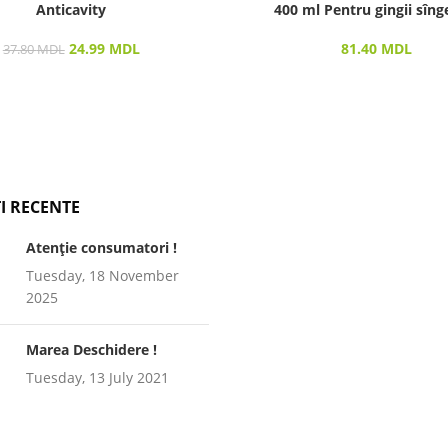
Anticavity
400 ml Pentru gingii sîng
24.99
MDL
81.40
MDL
37.80
MDL
I RECENTE
Atenție consumatori !
Tuesday, 18 November
2025
Marea Deschidere !
Tuesday, 13 July 2021