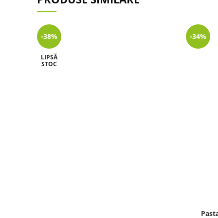
-38%
-34%
LIPSĂ
STOC
Past