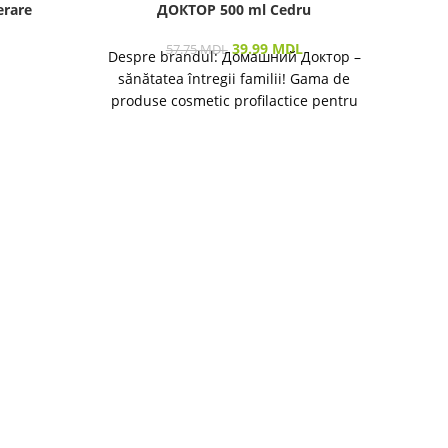
erare
ДОКТОР 500 ml Cedru
39.99
MDL
57.75
MDL
Despre brandul: Домашний Доктор –
Vizu
sănătatea întregii familii! Gama de
produse cosmetic profilactice pentru
îngrijirea pielii și a părului destinată