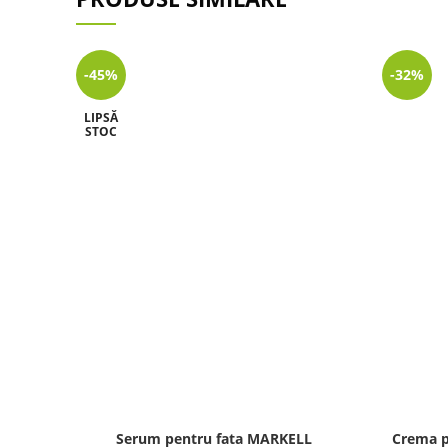
-45%
-32%
LIPSĂ
STOC
Serum pentru fata MARKELL
Crema p