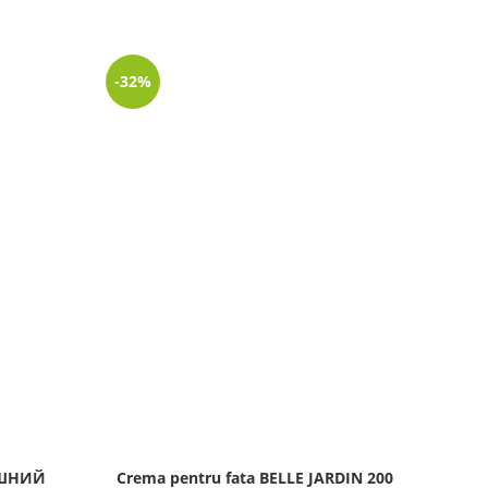
-32%
-32%
АШНИЙ
Crema pentru fata BELLE JARDIN 200
Cre