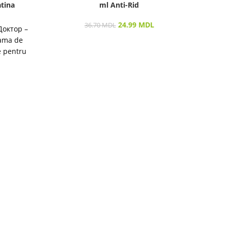
tina
ml Anti-Rid
40 m
24.99
MDL
36.70
MDL
Доктор –
Gama de
e pentru
destinată