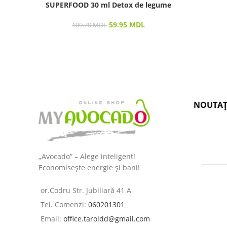
SUPERFOOD 30 ml Detox de legume
59.95
MDL
109.70
MDL
NOUTAȚ
„Avocado” – Alege inteligent!
Economisește energie și bani!
or.Codru Str. Jubiliară 41 A
Tel. Comenzi:
060201301
Email:
office.taroldd@gmail.com