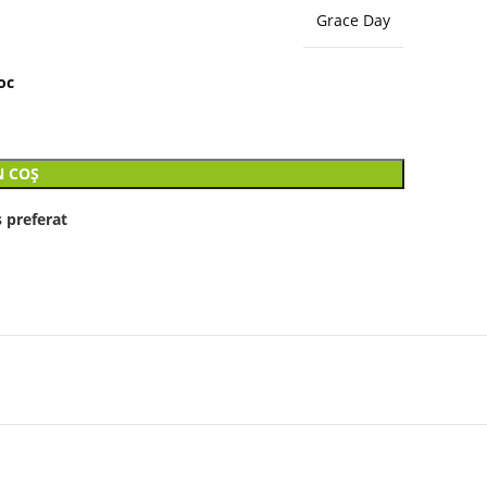
Grace Day
oc
N COȘ
 preferat