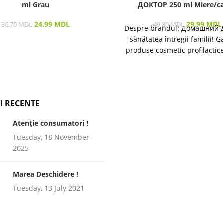
ml Grau
ДОКТОР 250 ml Miere/ca
24.99
MDL
29.99
MDL
36.70
MDL
49.80
MDL
Despre brandul: Домашний 
sănătatea întregii familii! 
produse cosmetic profilactic
îngrijirea pielii și a părului 
I RECENTE
Atenție consumatori !
Tuesday, 18 November
2025
Marea Deschidere !
Tuesday, 13 July 2021