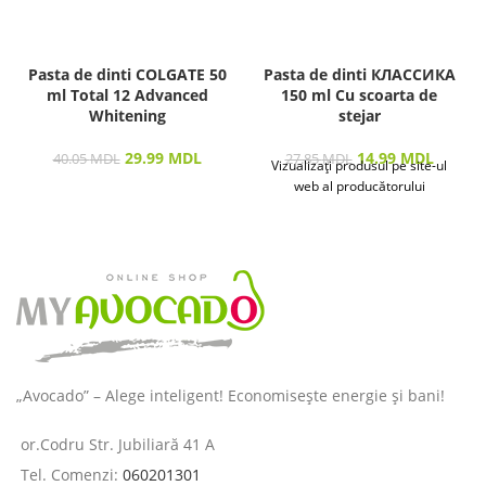
Pasta de dinti COLGATE 50
Pasta de dinti КЛАССИКА
ml Total 12 Advanced
150 ml Cu scoarta de
Whitening
stejar
29.99
MDL
14.99
MDL
40.05
MDL
27.85
MDL
Vizualizați produsul pe site-ul
web al producătorului
„Avocado” – Alege inteligent! Economisește energie și bani!
or.Codru Str. Jubiliară 41 A
Tel. Comenzi:
060201301