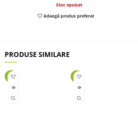
Stoc epuizat
Adaogă produs preferat
PRODUSE SIMILARE
-25%
-46%
LIPSĂ
LIPSĂ
STOC
STOC