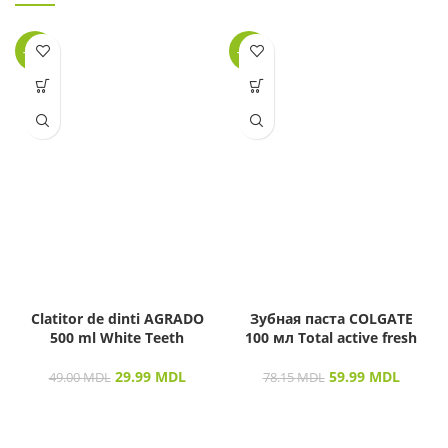
-39%
-23%
Clatitor de dinti AGRADO
Зубная паста COLGATE
500 ml White Teeth
100 мл Total active fresh
29.99
MDL
59.99
MDL
49.00
MDL
78.15
MDL