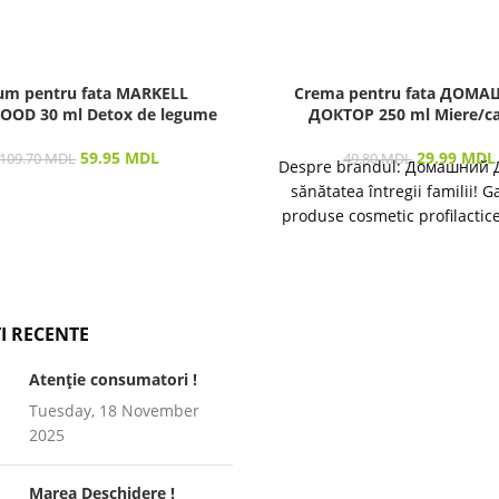
um pentru fata MARKELL
Crema pentru fata ДОМ
OOD 30 ml Detox de legume
ДОКТОР 250 ml Miere/ca
59.95
MDL
29.99
MDL
109.70
MDL
49.80
MDL
Despre brandul: Домашний 
sănătatea întregii familii! 
produse cosmetic profilactic
îngrijirea pielii și a părului 
I RECENTE
Atenție consumatori !
Tuesday, 18 November
2025
Marea Deschidere !