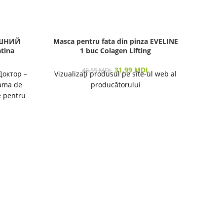
АШНИЙ
Masca pentru fata din pinza EVELINE
Crem
tina
1 buc Colagen Lifting
31.99
MDL
48.55
MDL
Доктор –
Vizualizați produsul pe site-ul web al
Gama de
producătorului
e pentru
destinată