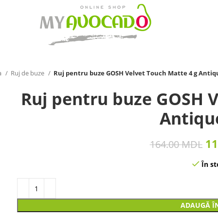
a
Ruj de buze
Ruj pentru buze GOSH Velvet Touch Matte 4 g Antiq
Ruj pentru buze GOSH V
Antiqu
11
164.00
MDL
În st
ADAUGĂ Î