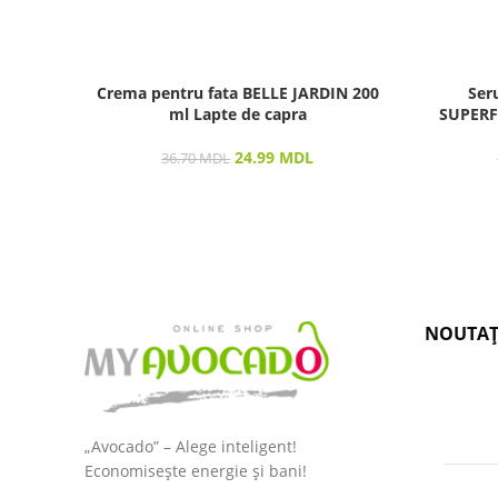
Crema pentru fata BELLE JARDIN 200
Ser
ml Lapte de capra
SUPERF
24.99
MDL
36.70
MDL
NOUTAȚ
„Avocado” – Alege inteligent!
Economisește energie și bani!