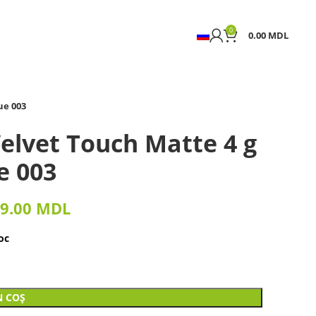
0
0.00
MDL
ue 003
elvet Touch Matte 4 g
e 003
9.00
MDL
oc
N COȘ