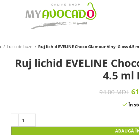
a
Luciu de buze
Ruj lichid EVELINE Choco Glamour Vinyl Gloss 4.5 m
Ruj lichid EVELINE Choc
4.5 ml
6
94.00
MDL
În st
ADAUGĂ Î