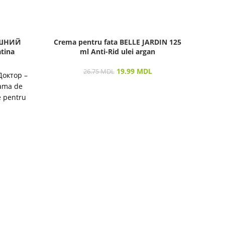
АШНИЙ
Crema pentru fata BELLE JARDIN 125
Cr
tina
ml Anti-Rid ulei argan
19.99
MDL
26.75
MDL
Доктор –
Desp
Gama de
săn
e pentru
prod
destinată
îngri