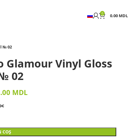
0
0.00
MDL
l № 02
o Glamour Vinyl Gloss
 № 02
1.00
MDL
oc
N COȘ