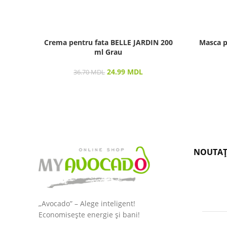
Crema pentru fata BELLE JARDIN 200
Masca p
ml Grau
24.99
MDL
36.70
MDL
NOUTAȚ
„Avocado” – Alege inteligent!
Economisește energie și bani!