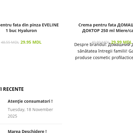
entru fata din pinza EVELINE
Crema pentru fata ДОМ
1 buc Hyaluron
ДОКТОР 250 ml Miere/ca
29.95
MDL
29.99
MDL
48.55
MDL
49.80
MDL
Despre brandul: Домашний 
sănătatea întregii familii! 
produse cosmetic profilactic
îngrijirea pielii și a părului 
I RECENTE
Atenție consumatori !
Tuesday, 18 November
2025
Marea Deschidere !