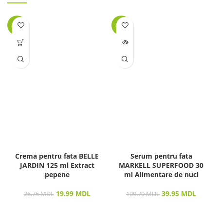
-25%
-64%
LIPSĂ
STOC
Crema pentru fata BELLE
Serum pentru fata
JARDIN 125 ml Extract
MARKELL SUPERFOOD 30
pepene
ml Alimentare de nuci
19.99
MDL
39.95
MDL
26.75
MDL
109.70
MDL