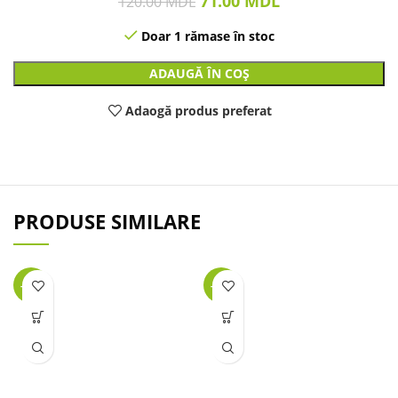
71.00
MDL
120.00
MDL
Doar 1 rămase în stoc
ADAUGĂ ÎN COȘ
Adaogă produs preferat
PRODUSE SIMILARE
-25%
-27%