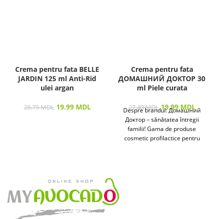
Crema pentru fata BELLE
Crema pentru fata
JARDIN 125 ml Anti-Rid
ДОМАШНИЙ ДОКТОР 30
ulei argan
ml Piele curata
19.99
MDL
19.99
MDL
26.75
MDL
27.40
MDL
Despre brandul: Домашний
Доктор – sănătatea întregii
familii! Gama de produse
cosmetic profilactice pentru
îngrijirea pielii și a părului
destinată