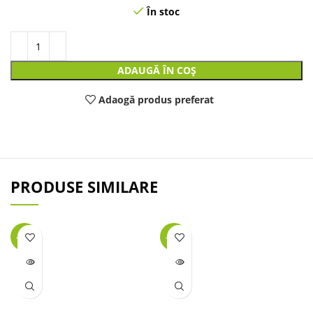
În stoc
ADAUGĂ ÎN COȘ
Adaogă produs preferat
PRODUSE SIMILARE
-38%
-32%
LIPSĂ
LIPSĂ
STOC
STOC