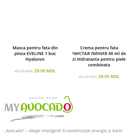
Masca pentru fata din
Crema pentru fata
pinza EVELINE 1 buc
ЧИСТАЯ ЛИНИЯ 40 ml de
Hyaluron
zi Hidratanta pentru piele
combinata
29.95
MDL
48.55
MDL
29.99
MDL
44.10
MDL
„Avocado” – Alege inteligent! Economisește energie și bani!