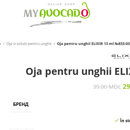
a
Oja si solutii pentru unghii
Oja pentru unghii ELIXIR 13 ml №833-03
Oja pentru unghii EL
2
39.00
MDL
БРЕНД
În st