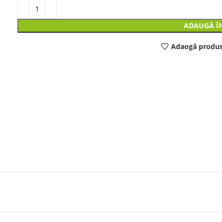
ADAUGĂ Î
Adaogă produs