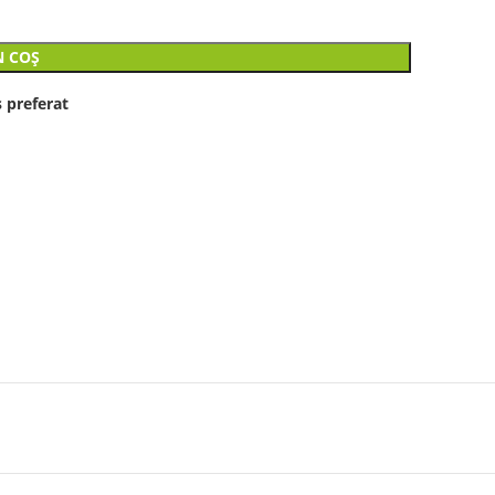
N COȘ
 preferat