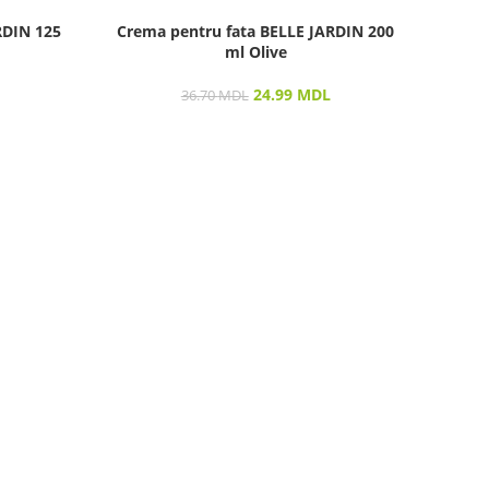
RDIN 125
Crema pentru fata BELLE JARDIN 200
ml Olive
COSM
24.99
MDL
36.70
MDL