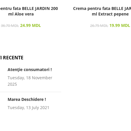
entru fata BELLE JARDIN 200
Crema pentru fata BELLE JA
ml Aloe vera
ml Extract pepene
24.99
MDL
19.99
MDL
36.70
MDL
26.75
MDL
I RECENTE
Atenție consumatori !
Tuesday, 18 November
2025
Marea Deschidere !
Tuesday, 13 July 2021