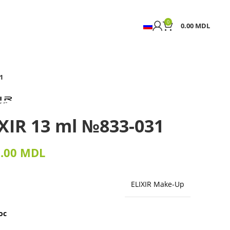
0
0.00
MDL
1
IXIR 13 ml №833-031
9.00
MDL
ELIXIR Make-Up
oc