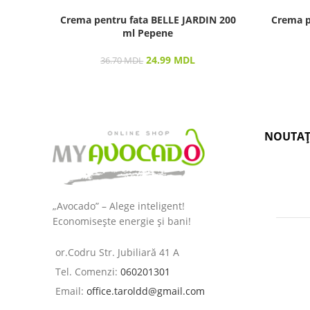
Crema pentru fata BELLE JARDIN 200
Crema p
ml Pepene
24.99
MDL
36.70
MDL
NOUTAȚ
„Avocado” – Alege inteligent!
Economisește energie și bani!
or.Codru Str. Jubiliară 41 A
Tel. Comenzi:
060201301
Email:
office.taroldd@gmail.com