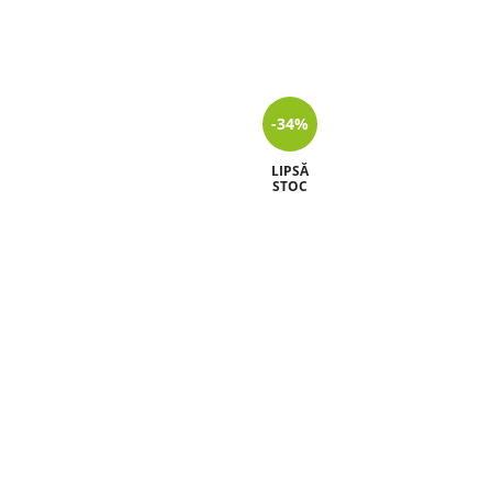
-34%
LIPSĂ
STOC