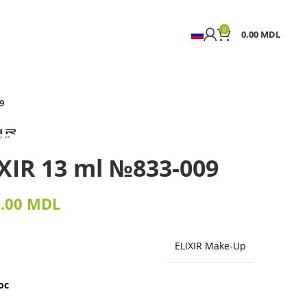
0
0.00
MDL
9
IXIR 13 ml №833-009
9.00
MDL
ELIXIR Make-Up
oc