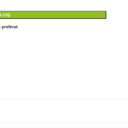
N COȘ
 preferat