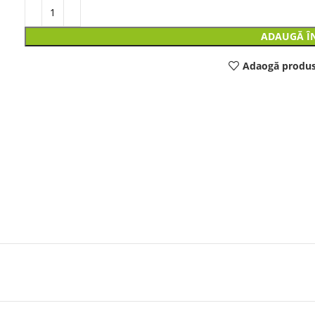
ADAUGĂ Î
Adaogă produs