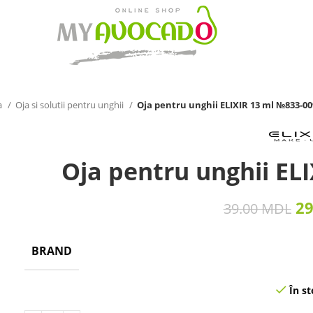
a
Oja si solutii pentru unghii
Oja pentru unghii ELIXIR 13 ml №833-00
Oja pentru unghii EL
2
39.00
MDL
BRAND
În st