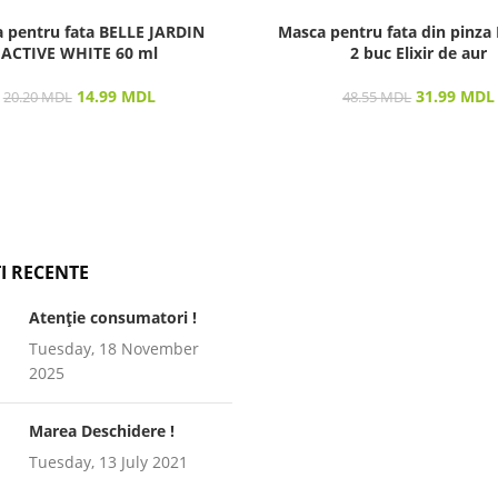
 pentru fata BELLE JARDIN
Masca pentru fata din pinza
ACTIVE WHITE 60 ml
2 buc Elixir de aur
14.99
MDL
31.99
MDL
20.20
MDL
48.55
MDL
I RECENTE
Atenție consumatori !
Tuesday, 18 November
2025
Marea Deschidere !
Tuesday, 13 July 2021