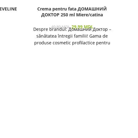
 EVELINE
Crema pentru fata ДОМАШНИЙ
Crem
ДОКТОР 250 ml Miere/catina
29.99
MDL
49.80
MDL
Despre brandul: Домашний Доктор –
sănătatea întregii familii! Gama de
produse cosmetic profilactice pentru
îngrijirea pielii și a părului destinată