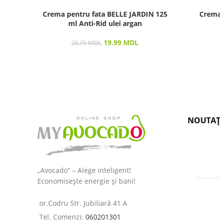
Crema pentru fata BELLE JARDIN 125
Crema
ml Anti-Rid ulei argan
19.99
MDL
26.75
MDL
NOUTAȚ
„Avocado” – Alege inteligent!
Economisește energie și bani!
or.Codru Str. Jubiliară 41 A
Tel. Comenzi:
060201301