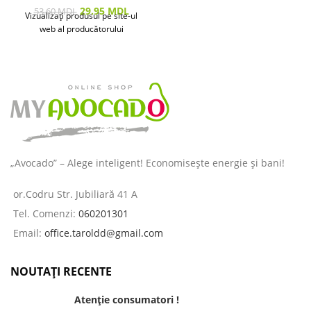
29.95
MDL
53.60
MDL
Vizualizați produsul pe site-ul
web al producătorului
„Avocado” – Alege inteligent! Economisește energie și bani!
or.Codru Str. Jubiliară 41 A
Tel. Comenzi:
060201301
Email:
office.taroldd@gmail.com
NOUTAȚI RECENTE
Atenție consumatori !