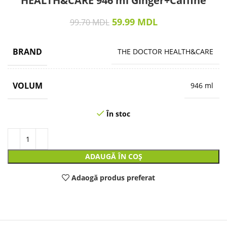
HEALTH&CARE 946 ml Ginger+Caffine
59.99
MDL
99.70
MDL
BRAND
THE DOCTOR HEALTH&CARE
VOLUM
946 ml
În stoc
ADAUGĂ ÎN COȘ
Adaogă produs preferat