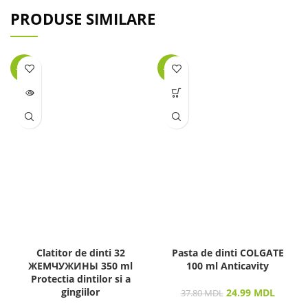
PRODUSE SIMILARE
-44%
-34%
LIPSĂ
STOC
Clatitor de dinti 32
Pasta de dinti COLGATE
ЖЕМЧУЖИНЫ 350 ml
100 ml Anticavity
Protectia dintilor si a
gingiilor
24.99
MDL
37.80
MDL