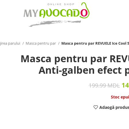
jirea parului
Masca pentru par
Masca pentru par REVUELE Ice Cool 5
Masca pentru par REVU
Anti-galben efect 
14
199.99
MDL
Stoc epu
Adaogă produs