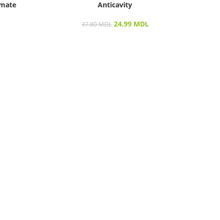
amate
Anticavity
3
p
24.99
MDL
37.80
MDL
Vizu