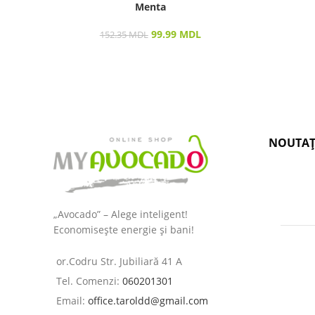
Menta
99.99
MDL
152.35
MDL
NOUTAȚ
„Avocado” – Alege inteligent!
Economisește energie și bani!
or.Codru Str. Jubiliară 41 A
Tel. Comenzi:
060201301
Email:
office.taroldd@gmail.com