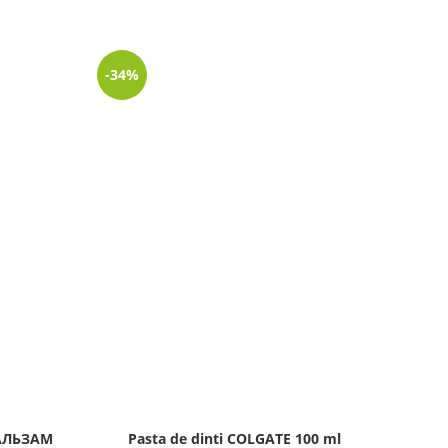
-34%
-63%
LIPSĂ
STOC
БАЛЬЗАМ
Pasta de dinti COLGATE 100 ml
Cla