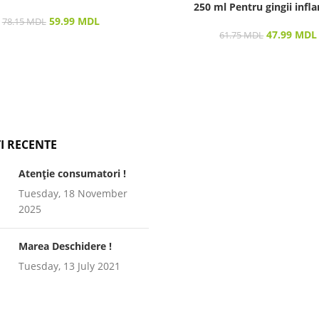
250 ml Pentru gingii infl
59.99
MDL
78.15
MDL
47.99
MDL
61.75
MDL
I RECENTE
Atenție consumatori !
Tuesday, 18 November
2025
Marea Deschidere !
Tuesday, 13 July 2021