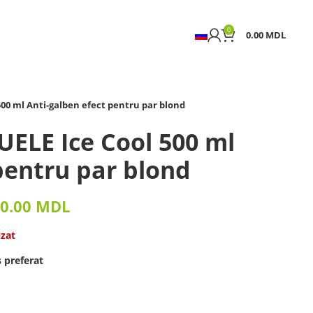
0
0.00
MDL
00 ml Anti-galben efect pentru par blond
ELE Ice Cool 500 ml
pentru par blond
0.00
MDL
izat
 preferat