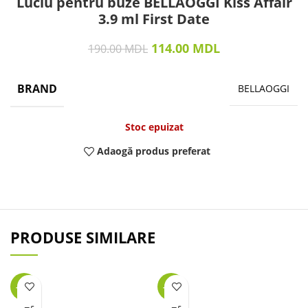
Luciu pentru buze BELLAOGGI Kiss Affair
3.9 ml First Date
114.00
MDL
190.00
MDL
BRAND
BELLAOGGI
Stoc epuizat
Adaogă produs preferat
PRODUSE SIMILARE
-25%
-40%