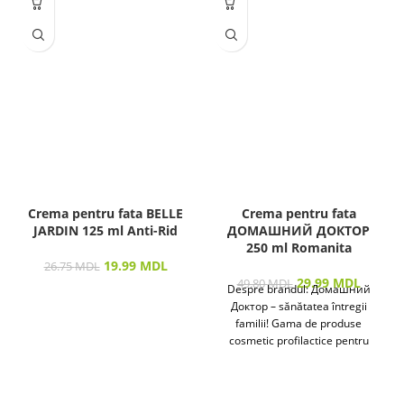
Crema pentru fata BELLE
Crema pentru fata
JARDIN 125 ml Anti-Rid
ДОМАШНИЙ ДОКТОР
250 ml Romanita
19.99
MDL
26.75
MDL
29.99
MDL
49.80
MDL
Despre brandul: Домашний
Доктор – sănătatea întregii
familii! Gama de produse
cosmetic profilactice pentru
îngrijirea pielii și a părului
destinată