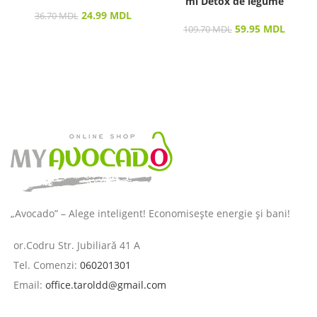
ml Detox de legume
24.99
MDL
36.70
MDL
59.95
MDL
109.70
MDL
„Avocado” – Alege inteligent! Economisește energie și bani!
or.Codru Str. Jubiliară 41 A
Tel. Comenzi:
060201301
Email:
office.taroldd@gmail.com