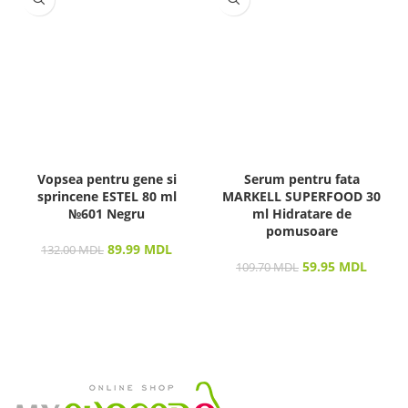
Vopsea pentru gene si
Serum pentru fata
sprincene ESTEL 80 ml
MARKELL SUPERFOOD 30
№601 Negru
ml Hidratare de
pomusoare
89.99
MDL
132.00
MDL
59.95
MDL
109.70
MDL