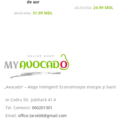
de aur
24.99
MDL
36.70
MDL
31.99
MDL
48.55
MDL
„Avocado” – Alege inteligent! Economisește energie și bani!
or.Codru Str. Jubiliară 41 A
Tel. Comenzi:
060201301
Email:
office.taroldd@gmail.com