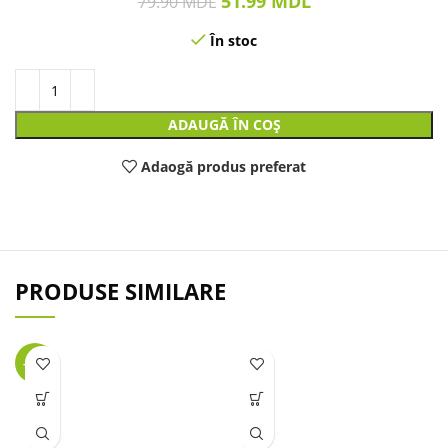
51.99
MDL
79.90
MDL
În stoc
ADAUGĂ ÎN COȘ
Adaogă produs preferat
PRODUSE SIMILARE
-25%