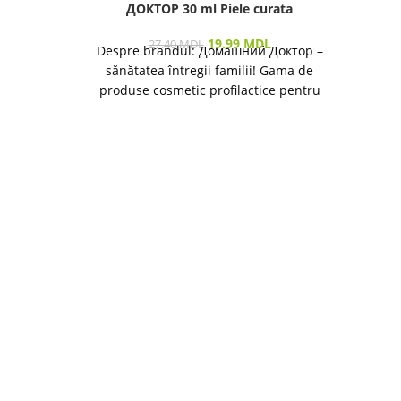
ДОКТОР 30 ml Piele curata
SU
19.99
MDL
27.40
MDL
Despre brandul: Домашний Доктор –
sănătatea întregii familii! Gama de
produse cosmetic profilactice pentru
îngrijirea pielii și a părului destinată