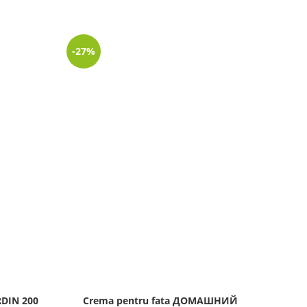
-27%
-45%
LIPSĂ
STOC
RDIN 200
Crema pentru fata ДОМАШНИЙ