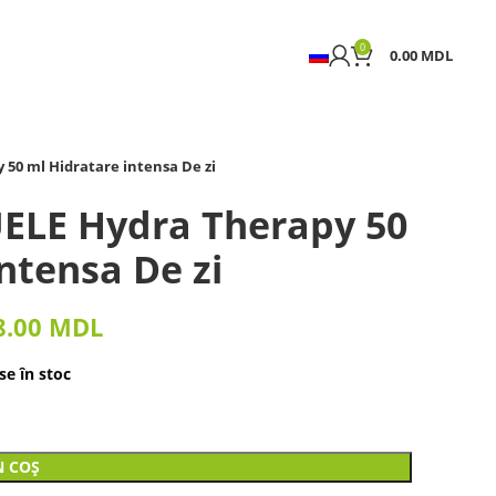
0
0.00
MDL
50 ml Hidratare intensa De zi
ELE Hydra Therapy 50
ntensa De zi
8.00
MDL
e în stoc
N COȘ