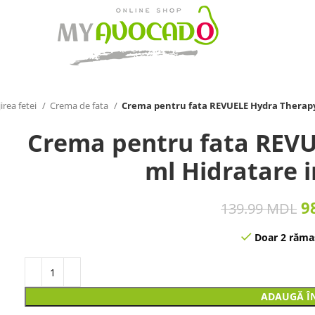
irea fetei
Crema de fata
Crema pentru fata REVUELE Hydra Therapy 
Crema pentru fata REVU
ml Hidratare i
9
139.99
MDL
Doar 2 rămas
ADAUGĂ Î