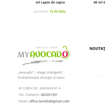
ml Lapte de capra
40 ml d
19.99
MDL
26.75
MDL
NOUTAȚ
„Avocado” – Alege inteligent!
Economisește energie și bani!
or.Codru Str. Jubiliară 41 A
Tel. Comenzi:
060201301
Email:
office.taroldd@gmail.com