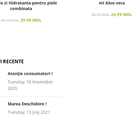
e zi Hidratanta pentru piele
ml Aloe vera
combinata
24.99
MDL
36.70
MDL
29.99
MDL
44.10
MDL
I RECENTE
Atenție consumatori !
Tuesday, 18 November
2025
Marea Deschidere !
Tuesday, 13 July 2021