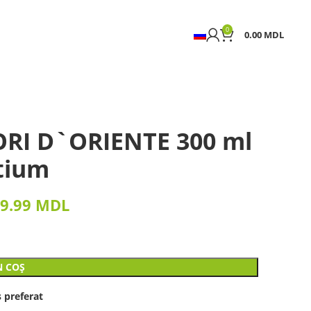
0
0.00
MDL
ORI D`ORIENTE 300 ml
tium
9.99
MDL
N COȘ
 preferat