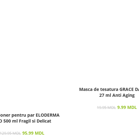
Masca de tesatura GRACE 
27 ml Anti Aging
9.99
MDL
19.95
MDL
ioner pentru par ELODERMA
 500 ml Fragil si Delicat
95.99
MDL
129.95
MDL