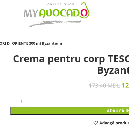
SORI D`ORIENTE 300 ml Byzantium
Crema pentru corp TES
Byzan
12
173.40
MDL
ADAUGĂ Î
Adaogă produs