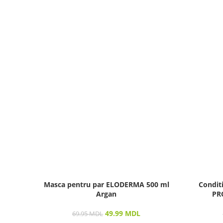
Masca pentru par ELODERMA 500 ml
Condit
Argan
PRO
49.99
MDL
69.95
MDL