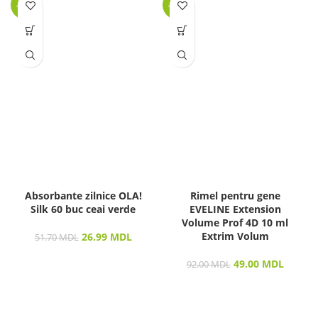
-48%
-47%
Absorbante zilnice OLA!
Rimel pentru gene
Silk 60 buc ceai verde
EVELINE Extension
Volume Prof 4D 10 ml
Extrim Volum
26.99
MDL
51.70
MDL
49.00
MDL
92.00
MDL