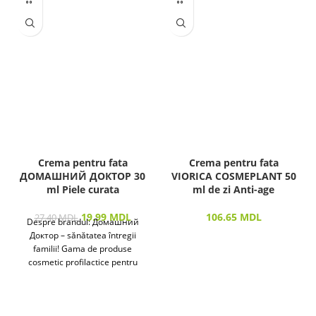
Crema pentru fata
Crema pentru fata
ДОМАШНИЙ ДОКТОР 30
VIORICA COSMEPLANT 50
ml Piele curata
ml de zi Anti-age
19.99
MDL
106.65
MDL
27.40
MDL
Despre brandul: Домашний
Доктор – sănătatea întregii
familii! Gama de produse
cosmetic profilactice pentru
îngrijirea pielii și a părului
destinată