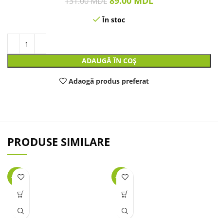
89.00
MDL
131.00
MDL
În stoc
ADAUGĂ ÎN COȘ
Adaogă produs preferat
PRODUSE SIMILARE
-25%
-25%