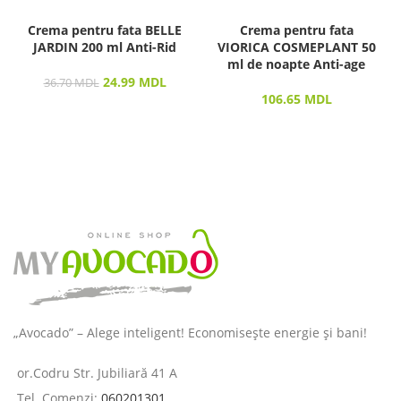
Crema pentru fata BELLE
Crema pentru fata
JARDIN 200 ml Anti-Rid
VIORICA COSMEPLANT 50
ml de noapte Anti-age
24.99
MDL
36.70
MDL
106.65
MDL
„Avocado” – Alege inteligent! Economisește energie și bani!
or.Codru Str. Jubiliară 41 A
Tel. Comenzi:
060201301