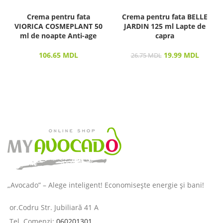
Crema pentru fata
Crema pentru fata BELLE
VIORICA COSMEPLANT 50
JARDIN 125 ml Lapte de
ml de noapte Anti-age
capra
106.65
MDL
19.99
MDL
26.75
MDL
„Avocado” – Alege inteligent! Economisește energie și bani!
or.Codru Str. Jubiliară 41 A
Tel. Comenzi:
060201301