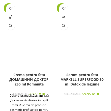
-40%
-45%
LIPSĂ
STOC
Crema pentru fata
Serum pentru fata
ДОМАШНИЙ ДОКТОР
MARKELL SUPERFOOD 30
250 ml Romanita
ml Detox de legume
29.99
MDL
59.95
MDL
49.80
MDL
109.70
MDL
Despre brandul: Домашний
Доктор – sănătatea întregii
familii! Gama de produse
cosmetic profilactice pentru