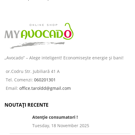
îngrijirea pielii și a părului
destinată
„Avocado” – Alege inteligent! Economisește energie și bani!
or.Codru Str. Jubiliară 41 A
Tel. Comenzi:
060201301
Email:
office.taroldd@gmail.com
NOUTAȚI RECENTE
Atenție consumatori !
Tuesday, 18 November 2025