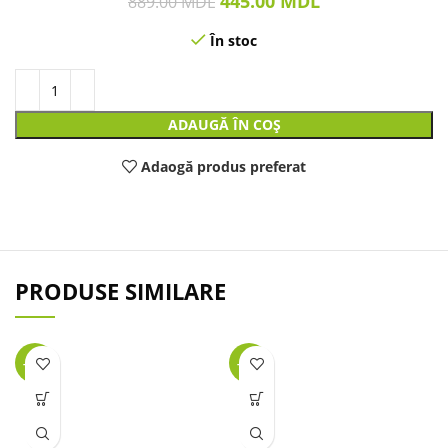
445.00
MDL
889.00
MDL
În stoc
ADAUGĂ ÎN COȘ
Adaogă produs preferat
PRODUSE SIMILARE
-25%
-27%