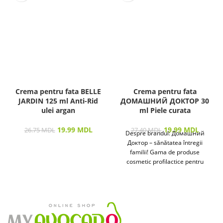
Crema pentru fata BELLE
Crema pentru fata
JARDIN 125 ml Anti-Rid
ДОМАШНИЙ ДОКТОР 30
ulei argan
ml Piele curata
19.99
MDL
19.99
MDL
26.75
MDL
27.40
MDL
Despre brandul: Домашний
Доктор – sănătatea întregii
familii! Gama de produse
cosmetic profilactice pentru
îngrijirea pielii și a părului
destinată