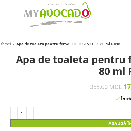
 femei
Apa de toaleta pentru femei LES ESSENTIELS 80 ml Rose
Apa de toaleta pentru 
80 ml 
17
355.00
MDL
În st
ADAUGĂ Î