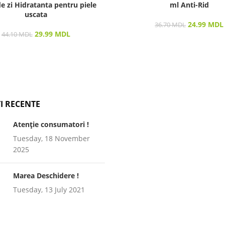
e zi Hidratanta pentru piele
ml Anti-Rid
uscata
24.99
MDL
36.70
MDL
29.99
MDL
44.10
MDL
I RECENTE
Atenție consumatori !
Tuesday, 18 November
2025
Marea Deschidere !
Tuesday, 13 July 2021