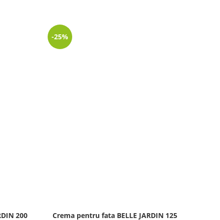
-25%
-64%
LIPSĂ
STOC
RDIN 200
Crema pentru fata BELLE JARDIN 125