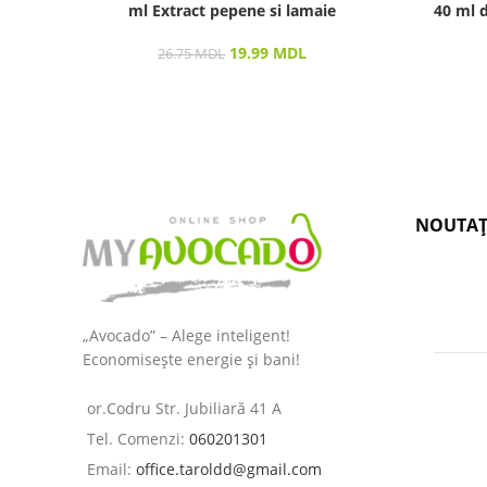
ml Extract pepene si lamaie
40 ml d
19.99
MDL
26.75
MDL
NOUTAȚ
„Avocado” – Alege inteligent!
Economisește energie și bani!
or.Codru Str. Jubiliară 41 A
Tel. Comenzi:
060201301
Email:
office.taroldd@gmail.com