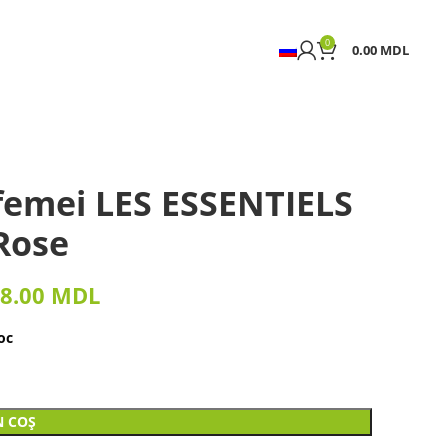
0
0.00
MDL
femei LES ESSENTIELS
Rose
8.00
MDL
oc
N COȘ