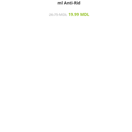
ml Anti-Rid
SU
19.99
MDL
26.75
MDL