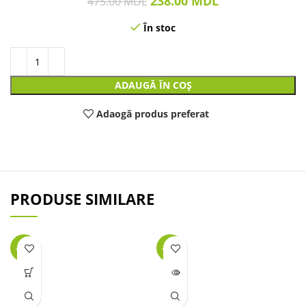
238.00
MDL
475.00
MDL
În stoc
ADAUGĂ ÎN COȘ
Adaogă produs preferat
PRODUSE SIMILARE
-32%
-45%
LIPSĂ
STOC