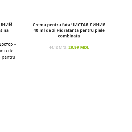
АШНИЙ
Crema pentru fata ЧИСТАЯ ЛИНИЯ
Cre
tina
40 ml de zi Hidratanta pentru piele
combinata
Доктор –
29.99
MDL
44.10
MDL
Gama de
e pentru
destinată