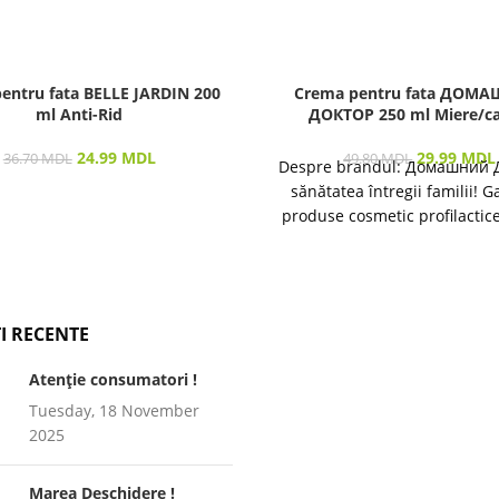
entru fata BELLE JARDIN 200
Crema pentru fata ДОМ
ml Anti-Rid
ДОКТОР 250 ml Miere/ca
24.99
MDL
29.99
MDL
36.70
MDL
49.80
MDL
Despre brandul: Домашний 
sănătatea întregii familii! 
produse cosmetic profilactic
îngrijirea pielii și a părului 
I RECENTE
Atenție consumatori !
Tuesday, 18 November
2025
Marea Deschidere !