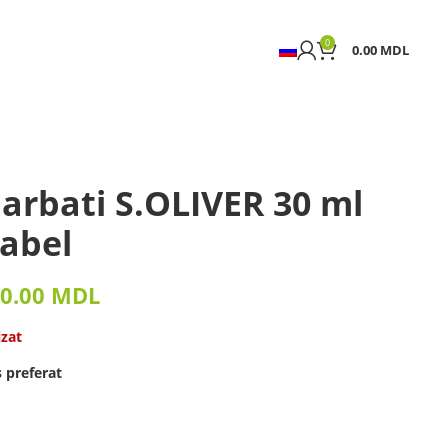
0
0.00
MDL
arbati S.OLIVER 30 ml
label
0.00
MDL
izat
 preferat