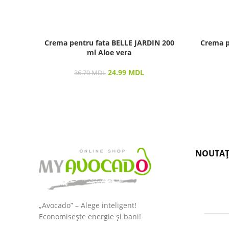
Crema pentru fata BELLE JARDIN 200
Crema p
ml Aloe vera
24.99
MDL
36.70
MDL
NOUTAȚ
„Avocado” – Alege inteligent!
Economisește energie și bani!