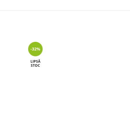
-32%
LIPSĂ
STOC