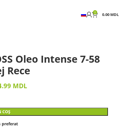
0
0.00
MDL
SS Oleo Intense 7-58
j Rece
4.99
MDL
N COȘ
 preferat