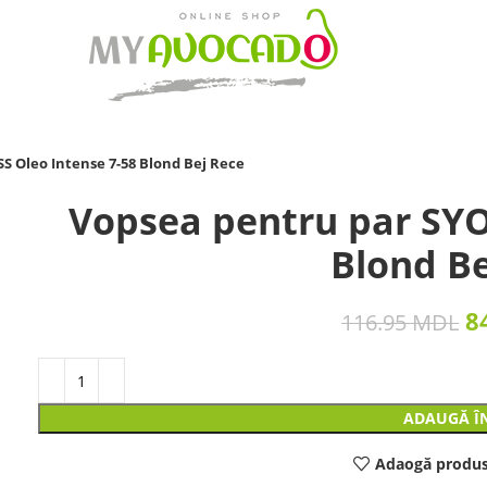
S Oleo Intense 7-58 Blond Bej Rece
Vopsea pentru par SYO
Blond Be
8
116.95
MDL
ADAUGĂ Î
Adaogă produs