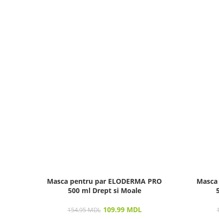
Masca pentru par ELODERMA PRO
Masca
500 ml Drept si Moale
109.99
MDL
154.95
MDL