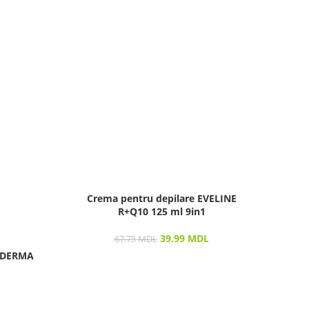
Crema pentru depilare EVELINE
R+Q10 125 ml 9in1
Ex
39.99
MDL
67.75
MDL
LODERMA