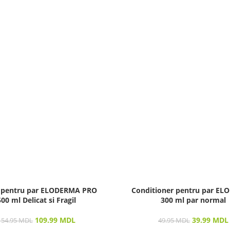
 pentru par ELODERMA PRO
Conditioner pentru par E
500 ml Delicat si Fragil
300 ml par normal
109.99
MDL
39.99
MDL
154.95
MDL
49.95
MDL