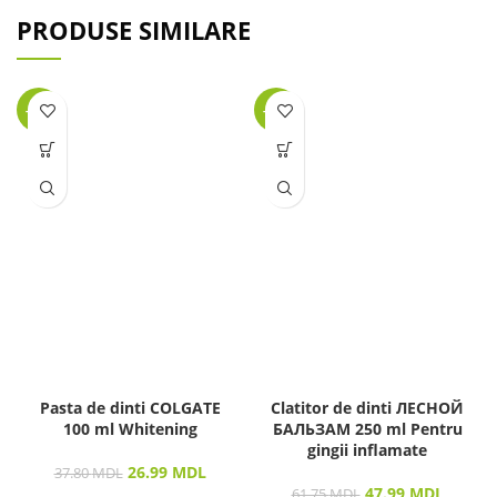
PRODUSE SIMILARE
-29%
-22%
Pasta de dinti COLGATE
Clatitor de dinti ЛЕСНОЙ
100 ml Whitening
БАЛЬЗАМ 250 ml Pentru
gingii inflamate
26.99
MDL
37.80
MDL
47.99
MDL
61.75
MDL