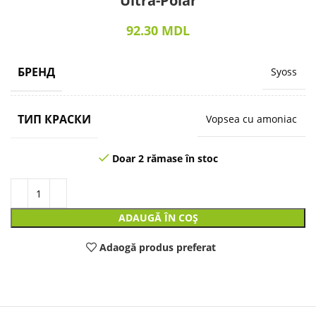
Ultra-Polar
92.30
MDL
БРЕНД
Syoss
ТИП КРАСКИ
Vopsea cu amoniac
Doar 2 rămase în stoc
ADAUGĂ ÎN COȘ
Adaogă produs preferat